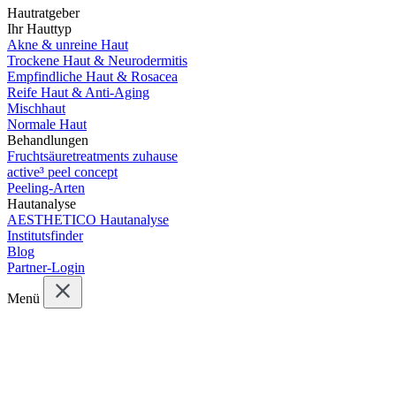
Hautratgeber
Ihr Hauttyp
Akne & unreine Haut
Trockene Haut & Neurodermitis
Empfindliche Haut & Rosacea
Reife Haut & Anti-Aging
Mischhaut
Normale Haut
Behandlungen
Fruchtsäuretreatments zuhause
active³ peel concept
Peeling-Arten
Hautanalyse
AESTHETICO Hautanalyse
Institutsfinder
Blog
Partner-Login
Menü