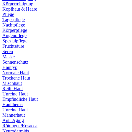
Körperreinigung
Kopfhaut & Haare
Pflege
Tagespflege
Nachtpflege
Körperpflege
Augenpflege
Spezialpflege
Fruchtsäure
Seren
Maske
Sonnenschutz
Hauttyp
Normale Haut
Trockene Haut
Mischhaut
Reife Haut
Unreine Haut
Empfindliche Haut
Hautthema
Unreine Haut
Männerhaut
Anti-Aging
Rötungen/Rosacea
Neurodermitis