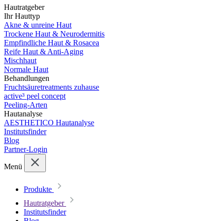
Hautratgeber
Ihr Hauttyp
Akne & unreine Haut
Trockene Haut & Neurodermitis
Empfindliche Haut & Rosacea
Reife Haut & Anti-Aging
Mischhaut
Normale Haut
Behandlungen
Fruchtsäuretreatments zuhause
active³ peel concept
Peeling-Arten
Hautanalyse
AESTHETICO Hautanalyse
Institutsfinder
Blog
Partner-Login
Menü
Produkte
Hautratgeber
Institutsfinder
Blog