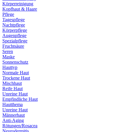
Körperreinigung
Kopfhaut & Haare
Pflege
Tagespflege
Nachtpflege
Körperpflege
Augenpflege
Spezialpflege
Fruchtsäure
Seren
Maske
Sonnenschutz
Hauttyp
Normale Haut
Trockene Haut
Mischhaut
Reife Haut
Unreine Haut
Empfindliche Haut
Hautthema
Unreine Haut
Männerhaut
Anti-Aging
Rötungen/Rosacea
Neurodermitis