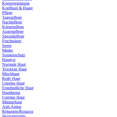
Körperreinigung
Kopfhaut & Haare
Pflege
Tagespflege
Nachtpflege
Körperpflege
Augenpflege
Spezialpflege
Fruchtsäure
Seren
Maske
Sonnenschutz
Hauttyp
Normale Haut
Trockene Haut
Mischhaut
Reife Haut
Unreine Haut
Empfindliche Haut
Hautthema
Unreine Haut
Männerhaut
Anti-Aging
Rötungen/Rosacea
Neurodermitis