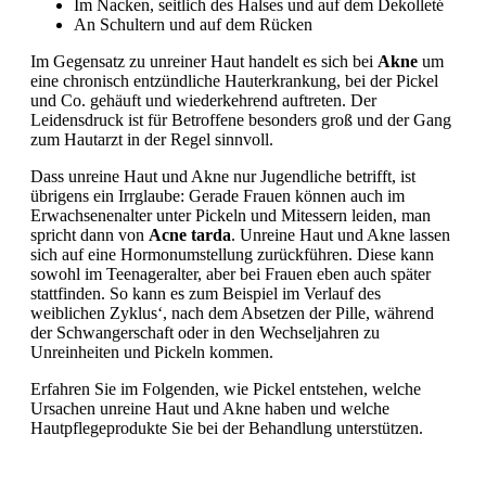
Im Nacken, seitlich des Halses und auf dem Dekolleté
An Schultern und auf dem Rücken
Im Gegensatz zu unreiner Haut handelt es sich bei
Akne
um
eine chronisch entzündliche Hauterkrankung, bei der Pickel
und Co. gehäuft und wiederkehrend auftreten. Der
Leidensdruck ist für Betroffene besonders groß und der Gang
zum Hautarzt in der Regel sinnvoll.
Dass unreine Haut und Akne nur Jugendliche betrifft, ist
übrigens ein Irrglaube: Gerade Frauen können auch im
Erwachsenenalter unter Pickeln und Mitessern leiden, man
spricht dann von
Acne tarda
. Unreine Haut und Akne lassen
sich auf eine Hormonumstellung zurückführen. Diese kann
sowohl im Teenageralter, aber bei Frauen eben auch später
stattfinden. So kann es zum Beispiel im Verlauf des
weiblichen Zyklus‘, nach dem Absetzen der Pille, während
der Schwangerschaft oder in den Wechseljahren zu
Unreinheiten und Pickeln kommen.
Erfahren Sie im Folgenden, wie Pickel entstehen, welche
Ursachen unreine Haut und Akne haben und welche
Hautpflegeprodukte Sie bei der Behandlung unterstützen.