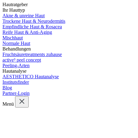
Hautratgeber
Ihr Hauttyp
Akne & unreine Haut
Trockene Haut & Neurodermitis
Empfindliche Haut & Rosacea
Reife Haut & Anti-Aging
Mischhaut
Normale Haut
Behandlungen
Fruchtsäuretreatments zuhause
active³ peel concept
Peeling-Arten
Hautanalyse
AESTHETICO Hautanalyse
Institutsfinder
Blog
Partner-Login
Menü