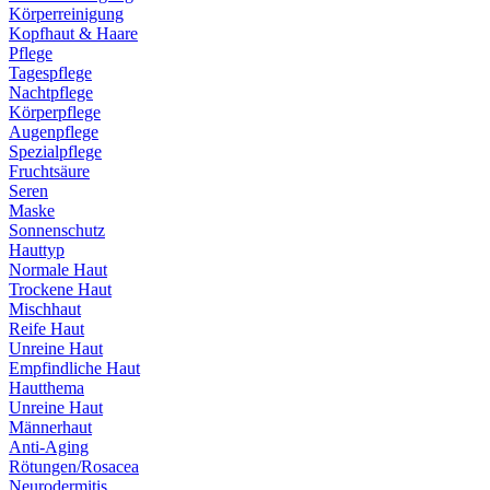
Körperreinigung
Kopfhaut & Haare
Pflege
Tagespflege
Nachtpflege
Körperpflege
Augenpflege
Spezialpflege
Fruchtsäure
Seren
Maske
Sonnenschutz
Hauttyp
Normale Haut
Trockene Haut
Mischhaut
Reife Haut
Unreine Haut
Empfindliche Haut
Hautthema
Unreine Haut
Männerhaut
Anti-Aging
Rötungen/Rosacea
Neurodermitis