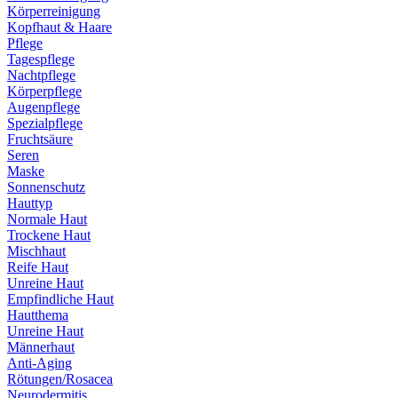
Körperreinigung
Kopfhaut & Haare
Pflege
Tagespflege
Nachtpflege
Körperpflege
Augenpflege
Spezialpflege
Fruchtsäure
Seren
Maske
Sonnenschutz
Hauttyp
Normale Haut
Trockene Haut
Mischhaut
Reife Haut
Unreine Haut
Empfindliche Haut
Hautthema
Unreine Haut
Männerhaut
Anti-Aging
Rötungen/Rosacea
Neurodermitis