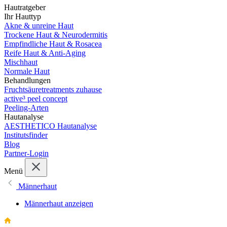
Hautratgeber
Ihr Hauttyp
Akne & unreine Haut
Trockene Haut & Neurodermitis
Empfindliche Haut & Rosacea
Reife Haut & Anti-Aging
Mischhaut
Normale Haut
Behandlungen
Fruchtsäuretreatments zuhause
active³ peel concept
Peeling-Arten
Hautanalyse
AESTHETICO Hautanalyse
Institutsfinder
Blog
Partner-Login
Menü
Männerhaut
Männerhaut anzeigen