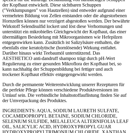
der Kopfhaut entwickelt. Diese sichtbaren Schuppen
("Verklumpungen" von Hautzellen) sind entweder aufgrund einer
vermehrten Bildung von Zellen entstanden oder die abgestorbenen
Hornzellen können nur verzögert abgestoßen werden. Der bewährte
Wirkstoff Selendisulfid lockert und löst diese Verhornungen und
unterstützt ein mikrobielles Gleichgewicht der Kopfhaut, das einer
übermäßigen Besiedelung mit Mikroorganismen wie Hefepilzen
entgegenwirken kann. Zusätzlich ist Salizylsäure enthalten, die
ebenfalls eine keratolytische (hornlösende) Wirkung entfaltet.
Darüber hinaus wirkt Teebaumöl unterstützend. Das
AESTHETICO anti-dandruff shampoo trägt durch pH-Wert
Regulierung zu einer gesunden Mikroflora der Kopfhaut bei, so
kann nachhaltig der Schuppenbildung bei fettiger und auch
trockener Kopfhaut effektiv entgegengewirkt werden.
Durch die permanente Weiterentwicklung unserer Rezepturen für
die perfekte Pflege können verschiedene Produktversionen im
Umlauf sein. Die verbindliche Inhaltsstoffauflistung finden Sie auf
der Umverpackung des Produktes.
INGREDIENTS: AQUA, SODIUM LAURETH SULFATE,
COCAMIDOPROPYL BETAINE, SODIUM CHLORIDE,
SELENIUM SULFIDE, MELALEUCA ALTERNIFOLIA LEAF
OIL, SALICYLIC ACID, HYDROXYPROPYL GUAR
HYDROXYPROPYLTRIMONIUM CHLORIDE, XANTHAN