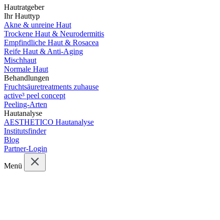
Hautratgeber
Ihr Hauttyp
Akne & unreine Haut
Trockene Haut & Neurodermitis
Empfindliche Haut & Rosacea
Reife Haut & Anti-Aging
Mischhaut
Normale Haut
Behandlungen
Fruchtsäuretreatments zuhause
active³ peel concept
Peeling-Arten
Hautanalyse
AESTHETICO Hautanalyse
Institutsfinder
Blog
Partner-Login
Menü