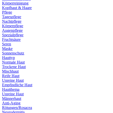
Körperreinigung
Kopfhaut & Haare
Pflege
Tagespflege
Nachtpflege
Körperpflege
Augenpflege
Spezialpflege
Fruchtsäure
Seren
Maske
Sonnenschutz
Hauttyp
Normale Haut
Trockene Haut
Mischhaut
Reife Haut
Unreine Haut
Empfindliche Haut
Hautthema
Unreine Haut
Männerhaut
Anti-Aging
Rötungen/Rosacea
Neurodermitis